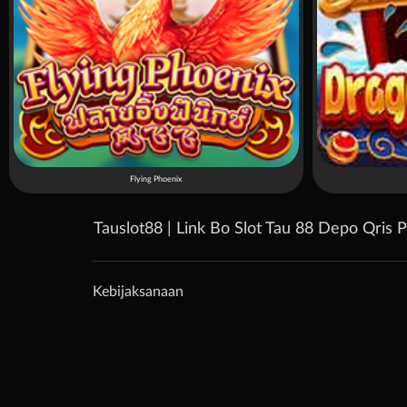
Flying Phoenix
Tauslot88 | Link Bo Slot Tau 88 Depo Qris 
Kebijaksanaan