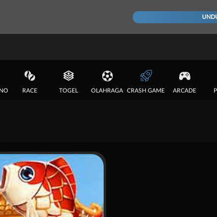
UND
INO
RACE
TOGEL
OLAHRAGA
CRASH GAME
ARCADE