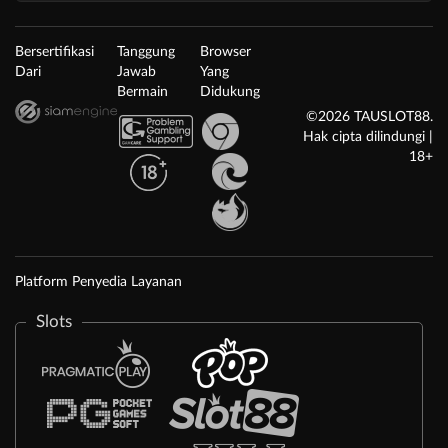
Bersertifikasi
Tanggung
Browser
Dari
Jawab
Yang
Bermain
Didukung
©2026 TAUSLOT88.
Hak cipta dilindungi |
18+
Platform Penyedia Layanan
Slots