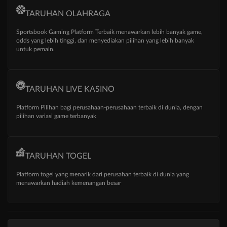
TARUHAN OLAHRAGA
Sportsbook Gaming Platform Terbaik menawarkan lebih banyak game,
odds yang lebih tinggi, dan menyediakan pilihan yang lebih banyak
untuk pemain.
TARUHAN LIVE KASINO
Platform Pilihan bagi perusahaan-perusahaan terbaik di dunia, dengan
pilihan variasi game terbanyak
TARUHAN TOGEL
Platform togel yang menarik dari perusahan terbaik di dunia yang
menawarkan hadiah kemenangan besar